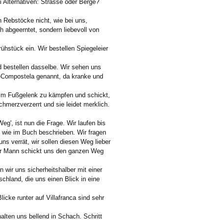
 Alternativen: Strasse oder Berge?
n Rebstöcke nicht, wie bei uns,
 abgeerntet, sondern liebevoll von
ühstück ein. Wir bestellen Spiegeleier
d bestellen dasselbe. Wir sehen uns
in-Compostela genannt, da kranke und
e im Fußgelenk zu kämpfen und schickt,
hmerzverzerrt und sie leidet merklich.
eg', ist nun die Frage. Wir laufen bis
 wie im Buch beschrieben. Wir fragen
ns verrät, wir sollen diesen Weg lieber
 der Mann schickt uns den ganzen Weg
wir uns sicherheitshalber mit einer
land, die uns einen Blick in eine
ke runter auf Villafranca sind sehr
alten uns bellend in Schach. Schritt