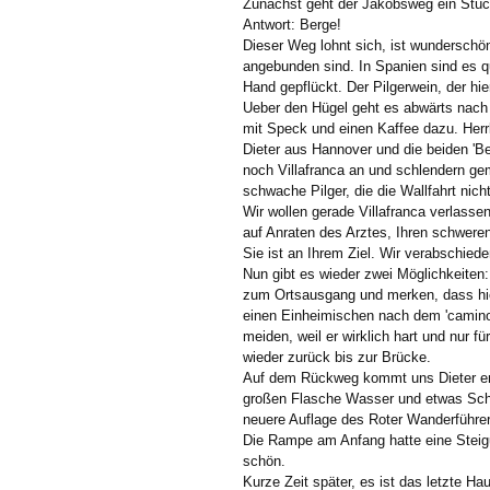
Zunächst geht der Jakobsweg ein Stück
Antwort: Berge!
Dieser Weg lohnt sich, ist wunderschön
angebunden sind. In Spanien sind es q
Hand gepflückt. Der Pilgerwein, der hi
Ueber den Hügel geht es abwärts nach V
mit Speck und einen Kaffee dazu. Herrl
Dieter aus Hannover und die beiden 'Be
noch Villafranca an und schlendern gem
schwache Pilger, die die Wallfahrt nich
Wir wollen gerade Villafranca verlasse
auf Anraten des Arztes, Ihren schweren
Sie ist an Ihrem Ziel. Wir verabschied
Nun gibt es wieder zwei Möglichkeiten: 
zum Ortsausgang und merken, dass hie
einen Einheimischen nach dem 'camino d
meiden, weil er wirklich hart und nur 
wieder zurück bis zur Brücke.
Auf dem Rückweg kommt uns Dieter entg
großen Flasche Wasser und etwas Scho
neuere Auflage des Roter Wanderführers
Die Rampe am Anfang hatte eine Steigu
schön.
Kurze Zeit später, es ist das letzte H