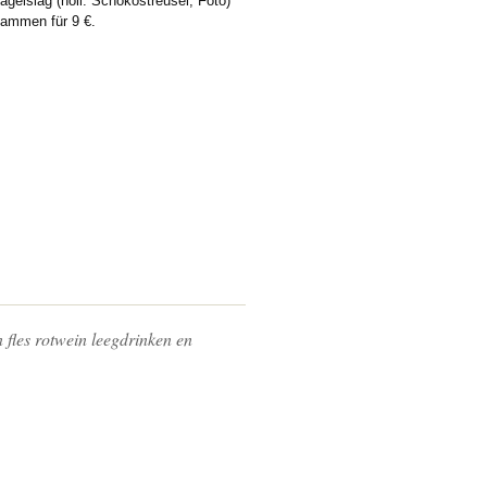
gelslag (holl. Schokostreusel, Foto)
ammen für 9 €.
 fles rotwein leegdrinken en