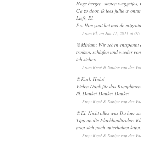
Hoge bergen, stenen weggetjes, 
Ga zo door, ik lees jullie avont
Liefs, El.
P.s. Hoe gaat het met de migrain
From
El
, on Jun 11, 2011 at 0
@Miriam: Wir sehen entspannt au
trinken, schlafen und wieder vo
ich sicher.
From
René & Sabine van der Vo
@Karl: Hola!
Vielen Dank für das Kompliment
öl. Danke! Danke! Danke!
From
René & Sabine van der Vo
@El: Nicht alles was Du hier sie
Tipp an die Flachlandtiroler: K
man sich noch unterhalten kann
From
René & Sabine van der Vo