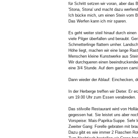
für Schritt setzen wir voran, aber das
'Stona, Stona' und macht dazu werfe
Ich bücke mich, um einen Stein vom B
Das Werfen kann ich mir sparen.
Es geht weiter steil hinauf durch einen
viele Pilger überfallen und beraubt. 
Schmetterlinge flattern umher. Landsc
Höhe liegt, machen wir eine lange Ra
Menschen kleine Kunstwerke aus Stein
Wir durchqueren einen beeindruckenden
eine 3/4 Stunde. Auf dem ganzen camino
Dann wieder der Ablauf: Einchecken, 
In der Herberge treffen wir Dieter. Er
um 19.00 Uhr zum Essen verabreden.
Das stilvolle Restaurant wird von Holl
gegessen hat. Sie leistet uns aber noc
Vorspeise: Mais-Paprika-Suppe. Sehr l
Zweiter Gang: Forelle gebraten mit bra
Dazu gibt es wie immer 2 Flaschen Ro