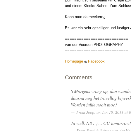
Zum Nachtisch bestellen wir Crepe bzw
und einem Klecks Sahne. Zum Schluss
Kann man da meckern¿
Es war ein sehr geselliger und lustiger
===========================
van der Voorden PHOTOGRAPHY
===========================
Homepage
&
Facebook
Comments
S'Morgens vroeg op, dan wandele
daarna nog het travellog bijwe
Worden jullie nooit moe?
From
Joop
, on Jun 10, 2011 at
Ja well. N8 :-) ... CU tomorrow!
From
René & Sabine van der Vo