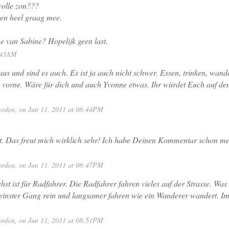
volle zon???
uren heel graag mee.
e van Sabine? Hopelijk geen last.
7:43AM
s und sind es auch. Es ist ja auch nicht schwer. Essen, trinken, wande
n vorne. Wäre für dich und auch Yvonne etwas. Ihr würdet Euch auf d
orden
, on Jun 11, 2011 at 08:44PM
. Das freut mich wirklich sehr! Ich habe Deinen Kommentar schon meh
orden
, on Jun 11, 2011 at 08:47PM
hst ist für Radfahrer. Die Radfahrer fahren vieles auf der Strasse. Was 
leinster Gang rein und langsamer fahren wie ein Wanderer wandert. Im
.
orden
, on Jun 11, 2011 at 08:51PM