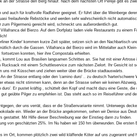
 an der Strasse den Berg hinauf. Nach dem nächsten Ort Pereje gibt es zwei
 und auch für kraftvolle Radfahrer geeignet. Er führt über die Weinberge dere
uasi freilaufende Rebstöcke und werden sehr wahrscheinlich nicht automatisch
er zum Pilgermenü gereicht wird, schmeckt uns außerordentlich gut.
illafranca del Bierzo. Auf dem Dorfplatz laden viele Restaurants zu einem Fr
ich!
rliner Kinder' kommen kurze Zeit später, setzen sich an den Nachbartisch un
ütlich durch die Gassen. Villafranca del Bierzo wird im Mittelalter auch Kle
t fortsetzen konnten, hier ihre Compostala erhielten.
n, kommt Lou aus Brasilien langsamen Schrittes an. Sie hat mit einer Artros
 Rucksack mit einem Schuttleservice zum nächsten Zielort. Ihr Gesicht ist sc
en uns mit Küsschen und ziehen weiter über die Brücke stadtauswärts.
An der Strasse entlang oder den 'camino duro' .. zu deutsch 'harter/schwere W
r etwas nicht stimmen kann, denn an der Strasse sehen wir keinen Abzweig,
uro'. Er pustet kräftig , schüttelt den Kopf und macht dazu eine Geste, die u
für gut geübte Pilger zu empfehlen ist. Das steht auch so im Reiseführer und
egen, der uns verrät, dass er die Straßenvariante nimmt. Unterwegs decken 
kolade ein. Wieder an der Brücke angekommen, sehen wir Denise aus Deutsch
 gestattet. Mit Hilfe dieser Beschreibung war der Einstieg dann zu finden.
ng von geschätzten 25%. Im Nu haben wir 150 hm überwunden. Die ersten Blic
aus im Ort, kommen plötzlich zwei wild kläffende Köter auf uns zugerannt und h