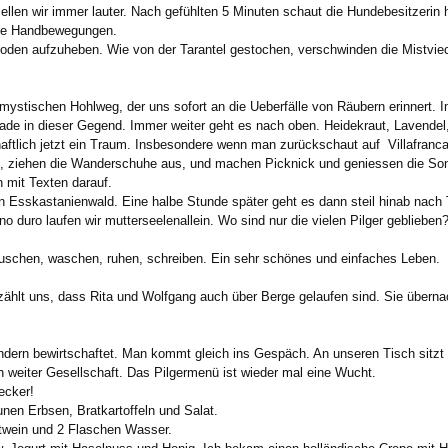
 Bellen wir immer lauter. Nach gefühlten 5 Minuten schaut die Hundebesitzerin 
nde Handbewegungen.
oden aufzuheben. Wie von der Tarantel gestochen, verschwinden die Mistvie
 mystischen Hohlweg, der uns sofort an die Ueberfälle von Räubern erinnert. I
Gerade in dieser Gegend. Immer weiter geht es nach oben. Heidekraut, Lavend
haftlich jetzt ein Traum. Insbesondere wenn man zurückschaut auf Villafranc
st, ziehen die Wanderschuhe aus, und machen Picknick und geniessen die 
 mit Texten darauf.
 Esskastanienwald. Eine halbe Stunde später geht es dann steil hinab nach 
 duro laufen wir mutterseelenallein. Wo sind nur die vielen Pilger geblieben
duschen, waschen, ruhen, schreiben. Ein sehr schönes und einfaches Leben.
 erzählt uns, dass Rita und Wolfgang auch über Berge gelaufen sind. Sie übern
ändern bewirtschaftet. Man kommt gleich ins Gespäch. An unseren Tisch sitzt
h weiter Gesellschaft. Das Pilgermenü ist wieder mal eine Wucht.
ecker!
unen Erbsen, Bratkartoffeln und Salat.
twein und 2 Flaschen Wasser.