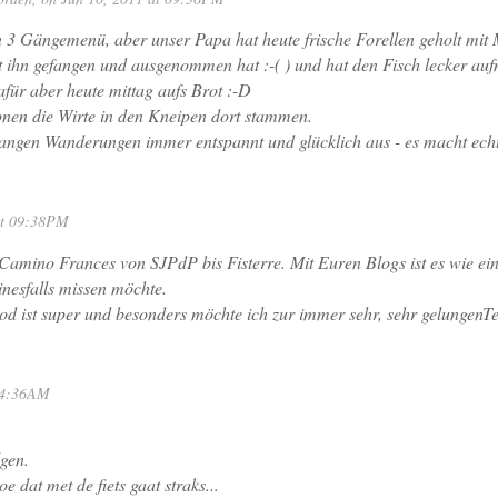
3 Gängemenü, aber unser Papa hat heute frische Forellen geholt mit 
t ihn gefangen und ausgenommen hat :-( ) und hat den Fisch lecker aufm
afür aber heute mittag aufs Brot :-D
onen die Wirte in den Kneipen dort stammen.
r langen Wanderungen immer entspannt und glücklich aus - es macht echt
 at 09:38PM
Camino Frances von SJPdP bis Fisterre. Mit Euren Blogs ist es wie ei
inesfalls missen möchte.
od ist super und besonders möchte ich zur immer sehr, sehr gelungen
 04:36AM
lgen.
 dat met de fiets gaat straks...