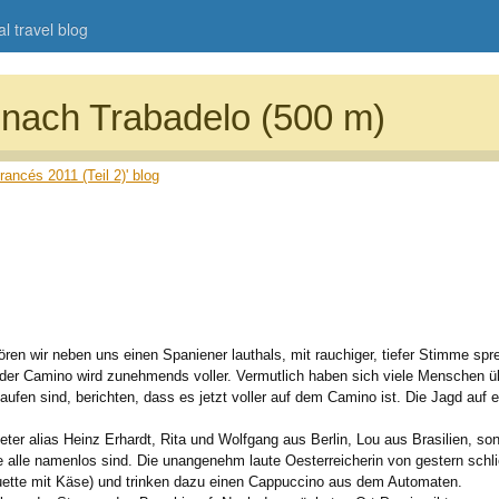
l travel blog
nach Trabadelo (500 m)
ncés 2011 (Teil 2)' blog
en wir neben uns einen Spaniener lauthals, mit rauchiger, tiefer Stimme spre
 der Camino wird zunehmends voller. Vermutlich haben sich viele Menschen üb
aufen sind, berichten, dass es jetzt voller auf dem Camino ist. Die Jagd auf e
ter alias Heinz Erhardt, Rita und Wolfgang aus Berlin, Lou aus Brasilien, son
e alle namenlos sind. Die unangenehm laute Oesterreicherin von gestern schli
uette mit Käse) und trinken dazu einen Cappuccino aus dem Automaten.