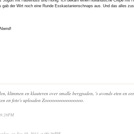
. Jogurt mit Haselnuss und Honig. Ich bekam einen holländische Crepe mit Ha
 gab der Wirt noch eine Runde Esskastanienschnaps aus. Und das alles zus
 Abend!
n, klimmen en klauteren over smalle bergpaden, 's avonds eten en een
rken en foto's uploaden Zoooooooooooooooo.
 09:28PM
orden
, on Jun 10, 2011 at 09:36PM